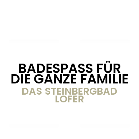
BADESPASS FÜR D
IE GANZE FAMILIE
DAS STEINBERGBAD
LOFER